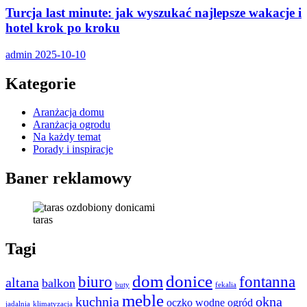
Turcja last minute: jak wyszukać najlepsze wakacje i
hotel krok po kroku
admin
2025-10-10
Kategorie
Aranżacja domu
Aranżacja ogrodu
Na każdy temat
Porady i inspiracje
Baner reklamowy
taras
Tagi
dom
donice
biuro
fontanna
altana
balkon
buty
fekalia
meble
kuchnia
okna
oczko wodne
ogród
jadalnia
klimatyzacja