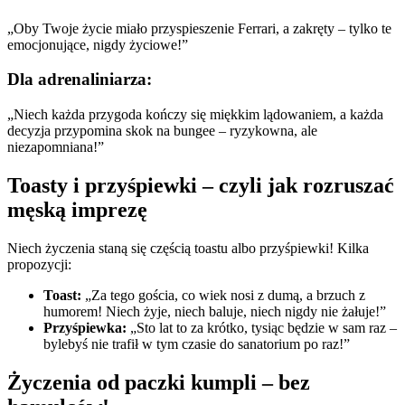
„Oby Twoje życie miało przyspieszenie Ferrari, a zakręty – tylko te
emocjonujące, nigdy życiowe!”
Dla adrenaliniarza:
„Niech każda przygoda kończy się miękkim lądowaniem, a każda
decyzja przypomina skok na bungee – ryzykowna, ale
niezapomniana!”
Toasty i przyśpiewki – czyli jak rozruszać
męską imprezę
Niech życzenia staną się częścią toastu albo przyśpiewki! Kilka
propozycji:
Toast:
„Za tego gościa, co wiek nosi z dumą, a brzuch z
humorem! Niech żyje, niech baluje, niech nigdy nie żałuje!”
Przyśpiewka:
„Sto lat to za krótko, tysiąc będzie w sam raz –
bylebyś nie trafił w tym czasie do sanatorium po raz!”
Życzenia od paczki kumpli – bez