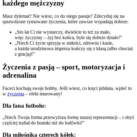
każdego mężczyzny
Masz dylemat? Nie wiesz, co do niego pasuje? Zdecyduj się na
sprawdzone rymowane życzenia, które zawsze wypadają dobrze:
„Sto lat Ci nie wystarczy, dwieście to też za mało,
więc życzymy – żyj bez końca, byle się dobrze działo!”
„Niech Ci życie sprzyja w miłości, zdrowiu i kasie,
a każda urodzinowa impreza kończy się z klasą (albo chociaż
z gracją)!”
Życzenia z pasją – sport, motoryzacja i
adrenalina
Faceci kochają swoje hobby. Jeśli wiesz, co kręci jubilata, wpleć to
w
życzenia
– efekt murowany!
Dla fana futbolu:
„Niech Twoja forma przewyższa formę naszej reprezentacji – i obyś
częściej trafiał do bramki niż do lodówki!”
Dla miłośnika czterech kółek: