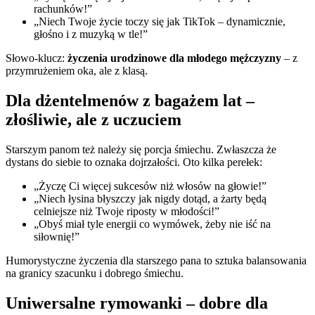
rachunków!”
„Niech Twoje życie toczy się jak TikTok – dynamicznie,
głośno i z muzyką w tle!”
Słowo-klucz:
życzenia urodzinowe dla młodego mężczyzny
– z
przymrużeniem oka, ale z klasą.
Dla dżentelmenów z bagażem lat –
złośliwie, ale z uczuciem
Starszym panom też należy się porcja śmiechu. Zwłaszcza że
dystans do siebie to oznaka dojrzałości. Oto kilka perełek:
„Życzę Ci więcej sukcesów niż włosów na głowie!”
„Niech łysina błyszczy jak nigdy dotąd, a żarty będą
celniejsze niż Twoje riposty w młodości!”
„Obyś miał tyle energii co wymówek, żeby nie iść na
siłownię!”
Humorystyczne życzenia dla starszego pana to sztuka balansowania
na granicy szacunku i dobrego śmiechu.
Uniwersalne rymowanki – dobre dla