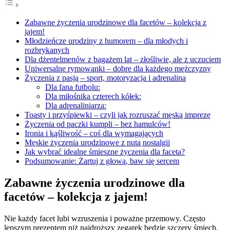
Zabawne życzenia urodzinowe dla facetów – kolekcja z
jajem!
Młodzieńcze urodziny z humorem – dla młodych i
rozbrykanych
Dla dżentelmenów z bagażem lat – złośliwie, ale z uczuciem
Uniwersalne rymowanki – dobre dla każdego mężczyzny
Życzenia z pasją – sport, motoryzacja i adrenalina
Dla fana futbolu:
Dla miłośnika czterech kółek:
Dla adrenaliniarza:
Toasty i przyśpiewki – czyli jak rozruszać męską imprezę
Życzenia od paczki kumpli – bez hamulców!
Ironia i kąśliwość – coś dla wymagających
Męskie życzenia urodzinowe z nutą nostalgii
Jak wybrać idealne śmieszne życzenia dla faceta?
Podsumowanie: Żartuj z głową, baw się sercem
Zabawne życzenia urodzinowe dla
facetów – kolekcja z jajem!
Nie każdy facet lubi wzruszenia i poważne przemowy. Często
lepszym prezentem niż najdroższy zegarek będzie szczery śmiech.