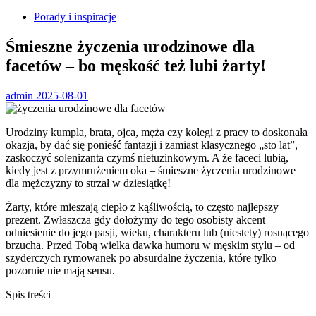
Porady i inspiracje
Śmieszne życzenia urodzinowe dla
facetów – bo męskość też lubi żarty!
admin
2025-08-01
Urodziny kumpla, brata, ojca, męża czy kolegi z pracy to doskonała
okazja, by dać się ponieść fantazji i zamiast klasycznego „sto lat”,
zaskoczyć solenizanta czymś nietuzinkowym. A że faceci lubią,
kiedy jest z przymrużeniem oka – śmieszne życzenia urodzinowe
dla mężczyzny to strzał w dziesiątkę!
Żarty, które mieszają ciepło z kąśliwością, to często najlepszy
prezent. Zwłaszcza gdy dołożymy do tego osobisty akcent –
odniesienie do jego pasji, wieku, charakteru lub (niestety) rosnącego
brzucha. Przed Tobą wielka dawka humoru w męskim stylu – od
szyderczych rymowanek po absurdalne życzenia, które tylko
pozornie nie mają sensu.
Spis treści