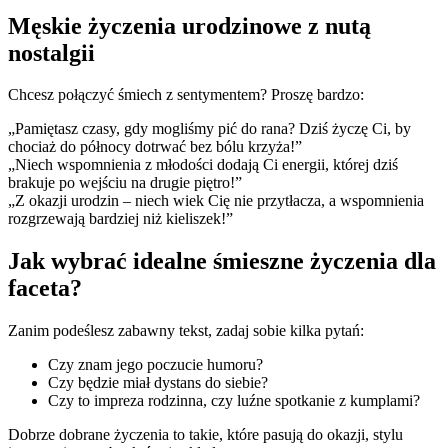
Męskie życzenia urodzinowe z nutą
nostalgii
Chcesz połączyć śmiech z sentymentem? Proszę bardzo:
„Pamiętasz czasy, gdy mogliśmy pić do rana? Dziś życzę Ci, by
chociaż do północy dotrwać bez bólu krzyża!”
„Niech wspomnienia z młodości dodają Ci energii, której dziś
brakuje po wejściu na drugie piętro!”
„Z okazji urodzin – niech wiek Cię nie przytłacza, a wspomnienia
rozgrzewają bardziej niż kieliszek!”
Jak wybrać idealne śmieszne życzenia dla
faceta?
Zanim podeślesz zabawny tekst, zadaj sobie kilka pytań:
Czy znam jego poczucie humoru?
Czy będzie miał dystans do siebie?
Czy to impreza rodzinna, czy luźne spotkanie z kumplami?
Dobrze dobrane życzenia to takie, które pasują do okazji, stylu