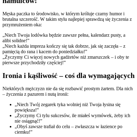
hamulców!
Męska paczka to środowisko, w którym króluje czarny humor i
brutalna szczerość. W takim stylu najlepiej sprawdzą się życzenia z
przymrużeniem oka:
„Niech Twoja lodówka będzie zawsze pełna, kalendarz pusty, a
alibi solidne!”
„Niech każda impreza kończy się tak dobrze, jak się zaczęła – z
pamięcią do rana i kacem do poniedziałku!”
„Życzymy Ci więcej nowych gadżetów niż zmarszczek – i oby te
pierwsze przychodziły częściej!”
Ironia i kąśliwość – coś dla wymagających
Niektórych mężczyzn nie da się rozbawić prostym żartem. Dla nich
– życzenia z pazurem i nutą ironii:
„Niech Twój zegarek tyka wolniej niż Twoja łysina się
powiększa!”
„Życzymy Ci tylu sukcesów, ile miałeś wymówek, żeby ich
nie osiągnąć!”
„Obyś zawsze trafiał do celu – zwłaszcza w łazience po
ciemku!”