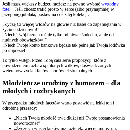
Jeśli masz większy budżet, możesz na pewno wybrać
wygodny
fotel
„. Jeśli chcesz trafić prosto w serce (albo przynajmniej w
przeponę) jubilata, postaw na coś z tej kolekcji:
„Życzę Ci więcej włosów na głowie niż haseł do zapamiętania w
życiu codziennym!”
„Niech Twój brzuch rośnie tylko od piwa i śmiechu, a nie od
nudnych obowiązków!”
„Niech Twoje konto bankowe będzie tak pełne jak Twoja lodówka
po imprezie!”
To tylko wstęp. Przed Tobą cała seria propozycji, które z
powodzeniem rozbawią młodych wilków, doświadczonych
weteranów życia i fanów sportów ekstremalnych.
Młodzieńcze urodziny z humorem – dla
młodych i rozbrykanych
W przypadku młodych facetów warto postawić na lekki ton i
odrobinę przesady:
„Niech Twoja młodość trwa dłużej niż Twoje postanowienia
noworoczne!”
„Życzę Ci więcej lajków niż rozterek, więcej imprez niż