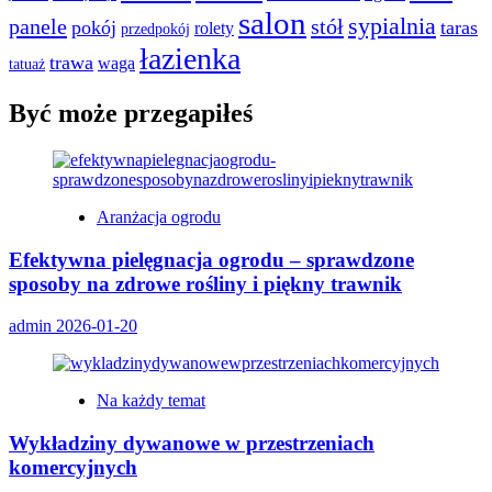
salon
sypialnia
panele
stół
pokój
taras
rolety
przedpokój
łazienka
trawa
waga
tatuaż
Być może przegapiłeś
Aranżacja ogrodu
Efektywna pielęgnacja ogrodu – sprawdzone
sposoby na zdrowe rośliny i piękny trawnik
admin
2026-01-20
Na każdy temat
Wykładziny dywanowe w przestrzeniach
komercyjnych