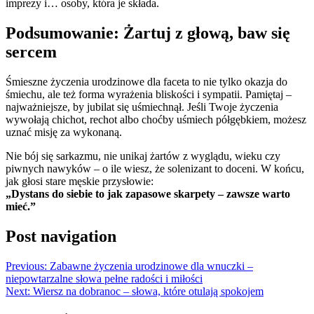
imprezy i… osoby, która je składa.
Podsumowanie: Żartuj z głową, baw się
sercem
Śmieszne życzenia urodzinowe dla faceta to nie tylko okazja do
śmiechu, ale też forma wyrażenia bliskości i sympatii. Pamiętaj –
najważniejsze, by jubilat się uśmiechnął. Jeśli Twoje życzenia
wywołają chichot, rechot albo choćby uśmiech półgębkiem, możesz
uznać misję za wykonaną.
Nie bój się sarkazmu, nie unikaj żartów z wyglądu, wieku czy
piwnych nawyków – o ile wiesz, że solenizant to doceni. W końcu,
jak głosi stare męskie przysłowie:
„Dystans do siebie to jak zapasowe skarpety – zawsze warto
mieć.”
Post navigation
Previous:
Zabawne życzenia urodzinowe dla wnuczki –
niepowtarzalne słowa pełne radości i miłości
Next:
Wiersz na dobranoc – słowa, które otulają spokojem