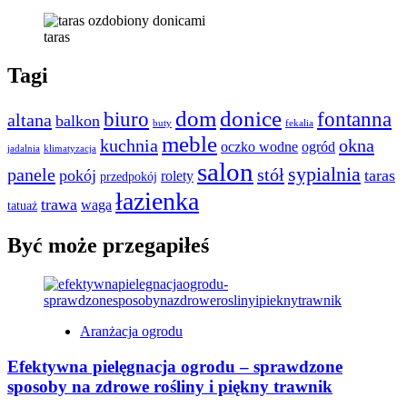
taras
Tagi
dom
donice
biuro
fontanna
altana
balkon
buty
fekalia
meble
kuchnia
okna
oczko wodne
ogród
jadalnia
klimatyzacja
salon
sypialnia
panele
stół
pokój
taras
rolety
przedpokój
łazienka
trawa
waga
tatuaż
Być może przegapiłeś
Aranżacja ogrodu
Efektywna pielęgnacja ogrodu – sprawdzone
sposoby na zdrowe rośliny i piękny trawnik