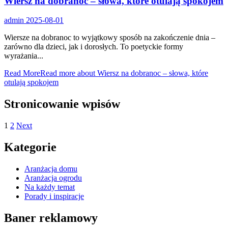
Wiersz na dobranoc – słowa, które otulają spokojem
admin
2025-08-01
Wiersze na dobranoc to wyjątkowy sposób na zakończenie dnia –
zarówno dla dzieci, jak i dorosłych. To poetyckie formy
wyrażania...
Read More
Read more about Wiersz na dobranoc – słowa, które
otulają spokojem
Stronicowanie wpisów
1
2
Next
Kategorie
Aranżacja domu
Aranżacja ogrodu
Na każdy temat
Porady i inspiracje
Baner reklamowy