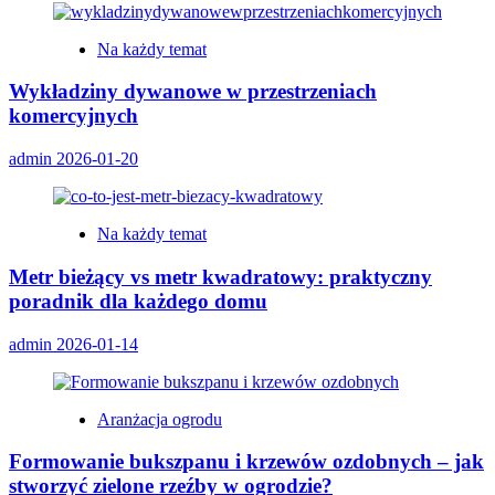
Na każdy temat
Wykładziny dywanowe w przestrzeniach
komercyjnych
admin
2026-01-20
Na każdy temat
Metr bieżący vs metr kwadratowy: praktyczny
poradnik dla każdego domu
admin
2026-01-14
Aranżacja ogrodu
Formowanie bukszpanu i krzewów ozdobnych – jak
stworzyć zielone rzeźby w ogrodzie?