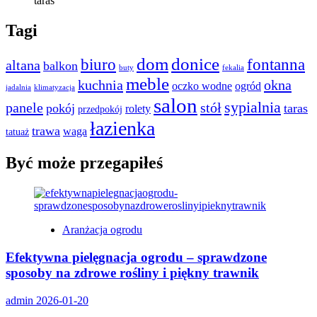
taras
Tagi
dom
donice
biuro
fontanna
altana
balkon
buty
fekalia
meble
kuchnia
okna
oczko wodne
ogród
jadalnia
klimatyzacja
salon
sypialnia
panele
stół
pokój
taras
rolety
przedpokój
łazienka
trawa
waga
tatuaż
Być może przegapiłeś
Aranżacja ogrodu
Efektywna pielęgnacja ogrodu – sprawdzone
sposoby na zdrowe rośliny i piękny trawnik
admin
2026-01-20