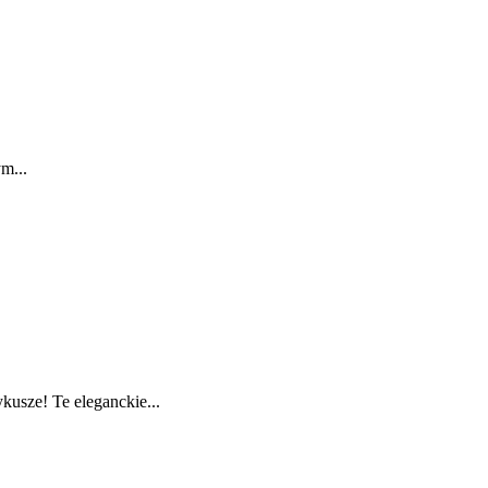
m...
usze! Te eleganckie...