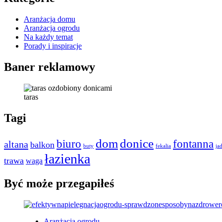
Aranżacja domu
Aranżacja ogrodu
Na każdy temat
Porady i inspiracje
Baner reklamowy
taras
Tagi
dom
donice
biuro
fontanna
altana
balkon
buty
fekalia
ja
łazienka
trawa
waga
Być może przegapiłeś
Aranżacja ogrodu