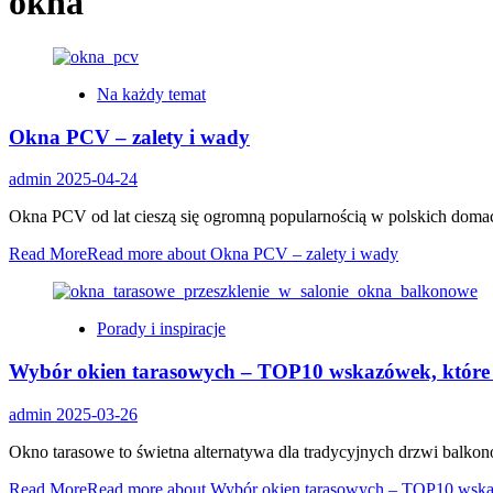
okna
Na każdy temat
Okna PCV – zalety i wady
admin
2025-04-24
Okna PCV od lat cieszą się ogromną popularnością w polskich domac
Read More
Read more about Okna PCV – zalety i wady
Porady i inspiracje
Wybór okien tarasowych – TOP10 wskazówek, które
admin
2025-03-26
Okno tarasowe to świetna alternatywa dla tradycyjnych drzwi balkono
Read More
Read more about Wybór okien tarasowych – TOP10 wska