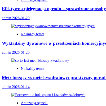
Efektywna pielęgnacja ogrodu – sprawdzone sposoby 
admin
2026-01-20
Na każdy temat
Wykładziny dywanowe w przestrzeniach komercyjny
admin
2026-01-20
Na każdy temat
Metr bieżący vs metr kwadratowy: praktyczny pora
admin
2026-01-14
Aranżacja ogrodu