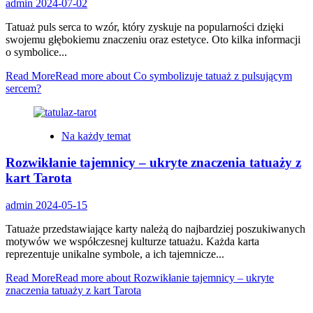
admin
2024-07-02
Tatuaż puls serca to wzór, który zyskuje na popularności dzięki
swojemu głębokiemu znaczeniu oraz estetyce. Oto kilka informacji
o symbolice...
Read More
Read more about Co symbolizuje tatuaż z pulsującym
sercem?
Na każdy temat
Rozwikłanie tajemnicy – ukryte znaczenia tatuaży z
kart Tarota
admin
2024-05-15
Tatuaże przedstawiające karty należą do najbardziej poszukiwanych
motywów we współczesnej kulturze tatuażu. Każda karta
reprezentuje unikalne symbole, a ich tajemnicze...
Read More
Read more about Rozwikłanie tajemnicy – ukryte
znaczenia tatuaży z kart Tarota