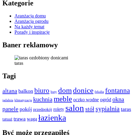
Kategorie
Aranżacja domu
Aranżacja ogrodu
Na każdy temat
Porady i inspiracje
Baner reklamowy
taras
Tagi
dom
donice
biuro
fontanna
altana
balkon
buty
fekalia
meble
kuchnia
okna
oczko wodne
ogród
jadalnia
klimatyzacja
salon
sypialnia
panele
stół
pokój
taras
rolety
przedpokój
łazienka
trawa
waga
tatuaż
Być może przegapiłeś