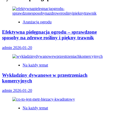
Aranżacja ogrodu
Efektywna pielęgnacja ogrodu – sprawdzone
sposoby na zdrowe rośliny i piękny trawnik
admin
2026-01-20
Na każdy temat
Wykładziny dywanowe w przestrzeniach
komercyjnych
admin
2026-01-20
Na każdy temat