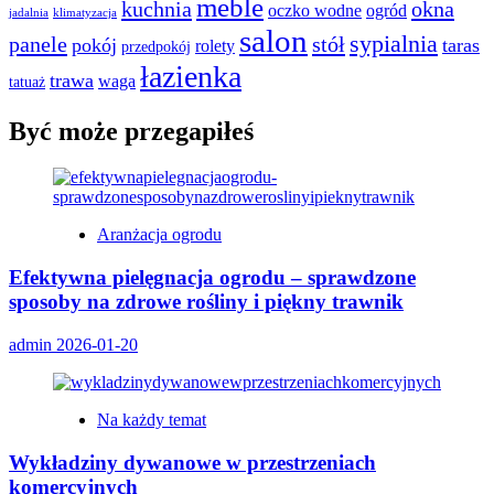
meble
kuchnia
okna
oczko wodne
ogród
jadalnia
klimatyzacja
salon
sypialnia
panele
stół
pokój
taras
rolety
przedpokój
łazienka
trawa
waga
tatuaż
Być może przegapiłeś
Aranżacja ogrodu
Efektywna pielęgnacja ogrodu – sprawdzone
sposoby na zdrowe rośliny i piękny trawnik
admin
2026-01-20
Na każdy temat
Wykładziny dywanowe w przestrzeniach
komercyjnych