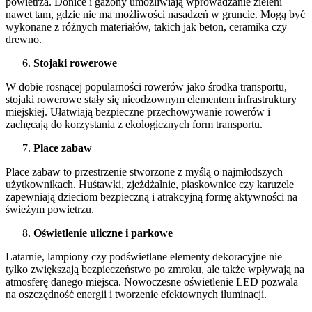
powietrza. Donice i gazony umożliwiają wprowadzanie zieleni
nawet tam, gdzie nie ma możliwości nasadzeń w gruncie. Mogą być
wykonane z różnych materiałów, takich jak beton, ceramika czy
drewno.
Stojaki rowerowe
W dobie rosnącej popularności rowerów jako środka transportu,
stojaki rowerowe stały się nieodzownym elementem infrastruktury
miejskiej. Ułatwiają bezpieczne przechowywanie rowerów i
zachęcają do korzystania z ekologicznych form transportu.
Place zabaw
Place zabaw to przestrzenie stworzone z myślą o najmłodszych
użytkownikach. Huśtawki, zjeżdżalnie, piaskownice czy karuzele
zapewniają dzieciom bezpieczną i atrakcyjną formę aktywności na
świeżym powietrzu.
Oświetlenie uliczne i parkowe
Latarnie, lampiony czy podświetlane elementy dekoracyjne nie
tylko zwiększają bezpieczeństwo po zmroku, ale także wpływają na
atmosferę danego miejsca. Nowoczesne oświetlenie LED pozwala
na oszczędność energii i tworzenie efektownych iluminacji.