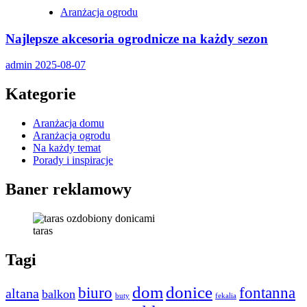
Aranżacja ogrodu
Najlepsze akcesoria ogrodnicze na każdy sezon
admin
2025-08-07
Kategorie
Aranżacja domu
Aranżacja ogrodu
Na każdy temat
Porady i inspiracje
Baner reklamowy
taras
Tagi
dom
donice
biuro
fontanna
altana
balkon
buty
fekalia