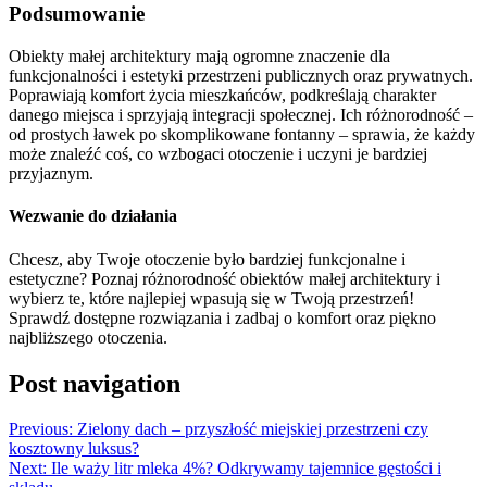
Podsumowanie
Obiekty małej architektury mają ogromne znaczenie dla
funkcjonalności i estetyki przestrzeni publicznych oraz prywatnych.
Poprawiają komfort życia mieszkańców, podkreślają charakter
danego miejsca i sprzyjają integracji społecznej. Ich różnorodność –
od prostych ławek po skomplikowane fontanny – sprawia, że każdy
może znaleźć coś, co wzbogaci otoczenie i uczyni je bardziej
przyjaznym.
Wezwanie do działania
Chcesz, aby Twoje otoczenie było bardziej funkcjonalne i
estetyczne? Poznaj różnorodność obiektów małej architektury i
wybierz te, które najlepiej wpasują się w Twoją przestrzeń!
Sprawdź dostępne rozwiązania i zadbaj o komfort oraz piękno
najbliższego otoczenia.
Post navigation
Previous:
Zielony dach – przyszłość miejskiej przestrzeni czy
kosztowny luksus?
Next:
Ile waży litr mleka 4%? Odkrywamy tajemnice gęstości i