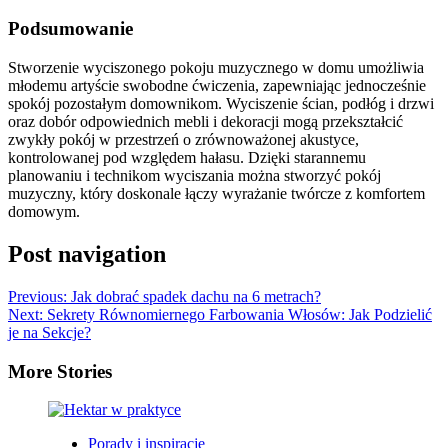
Podsumowanie
Stworzenie wyciszonego pokoju muzycznego w domu umożliwia
młodemu artyście swobodne ćwiczenia, zapewniając jednocześnie
spokój pozostałym domownikom. Wyciszenie ścian, podłóg i drzwi
oraz dobór odpowiednich mebli i dekoracji mogą przekształcić
zwykły pokój w przestrzeń o zrównoważonej akustyce,
kontrolowanej pod względem hałasu. Dzięki starannemu
planowaniu i technikom wyciszania można stworzyć pokój
muzyczny, który doskonale łączy wyrażanie twórcze z komfortem
domowym.
Post navigation
Previous:
Jak dobrać spadek dachu na 6 metrach?
Next:
Sekrety Równomiernego Farbowania Włosów: Jak Podzielić
je na Sekcje?
More Stories
Porady i inspiracje