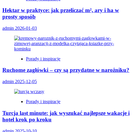
Hektar w praktyce: jak przeliczać m², ary i ha w
prosty sposób
admin
2026-01-03
Porady i inspiracje
Ruchome zagłówki – czy są przydatne w narożniku?
admin
2025-12-05
Porady i inspiracje
Turcja last minute: jak wyszukać najlepsze wakacje i
hotel krok po kroku
admin
2025-10-10