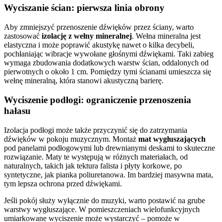
Wyciszanie ścian: pierwsza linia obrony
Aby zmniejszyć przenoszenie dźwięków przez ściany, warto
zastosować
izolację z wełny mineralnej
. Wełna mineralna jest
elastyczna i może poprawić akustykę nawet o kilka decybeli,
pochłaniając wibracje wywołane głośnymi dźwiękami. Taki zabieg
wymaga zbudowania dodatkowych warstw ścian, oddalonych od
pierwotnych o około 1 cm. Pomiędzy tymi ścianami umieszcza się
wełnę mineralną, która stanowi akustyczną barierę.
Wyciszenie podłogi: ograniczenie przenoszenia
hałasu
Izolacja podłogi może także przyczynić się do zatrzymania
dźwięków w pokoju muzycznym. Montaż
mat wygłuszających
pod panelami podłogowymi lub drewnianymi deskami to skuteczne
rozwiązanie. Maty te występują w różnych materiałach, od
naturalnych, takich jak tektura falista i płyty korkowe, po
syntetyczne, jak pianka poliuretanowa. Im bardziej masywna mata,
tym lepsza ochrona przed dźwiękami.
Jeśli pokój służy wyłącznie do muzyki, warto postawić na grube
warstwy wygłuszające. W pomieszczeniach wielofunkcyjnych
umiarkowane wyciszenie może wystarczyć – pomoże w