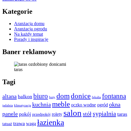
Kategorie
Aranżacja domu
Aranżacja ogrodu
Na każdy temat
Porady i inspiracje
Baner reklamowy
taras
Tagi
dom
donice
biuro
fontanna
altana
balkon
buty
fekalia
meble
kuchnia
okna
oczko wodne
ogród
jadalnia
klimatyzacja
salon
sypialnia
panele
stół
pokój
taras
rolety
przedpokój
łazienka
trawa
waga
tatuaż