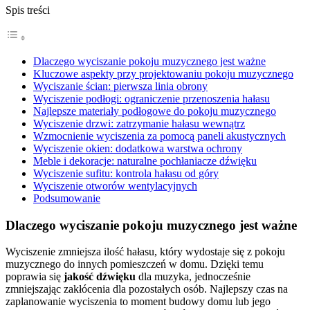
Spis treści
Dlaczego wyciszanie pokoju muzycznego jest ważne
Kluczowe aspekty przy projektowaniu pokoju muzycznego
Wyciszanie ścian: pierwsza linia obrony
Wyciszenie podłogi: ograniczenie przenoszenia hałasu
Najlepsze materiały podłogowe do pokoju muzycznego
Wyciszenie drzwi: zatrzymanie hałasu wewnątrz
Wzmocnienie wyciszenia za pomocą paneli akustycznych
Wyciszenie okien: dodatkowa warstwa ochrony
Meble i dekoracje: naturalne pochłaniacze dźwięku
Wyciszenie sufitu: kontrola hałasu od góry
Wyciszenie otworów wentylacyjnych
Podsumowanie
Dlaczego wyciszanie pokoju muzycznego jest ważne
Wyciszenie zmniejsza ilość hałasu, który wydostaje się z pokoju
muzycznego do innych pomieszczeń w domu. Dzięki temu
poprawia się
jakość dźwięku
dla muzyka, jednocześnie
zmniejszając zakłócenia dla pozostałych osób. Najlepszy czas na
zaplanowanie wyciszenia to moment budowy domu lub jego