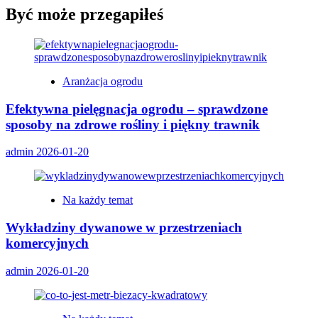
Być może przegapiłeś
Aranżacja ogrodu
Efektywna pielęgnacja ogrodu – sprawdzone
sposoby na zdrowe rośliny i piękny trawnik
admin
2026-01-20
Na każdy temat
Wykładziny dywanowe w przestrzeniach
komercyjnych
admin
2026-01-20