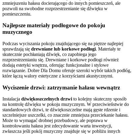
zmniejszeniu hałasu docierającego do innych pomieszczeń, ale
pozwoli na swobodne rozprzestrzenianie się dźwięku w
pomieszczeniu.
Najlepsze materiały podłogowe do pokoju
muzycznego
Podczas wyciszania pokoju znajdującego się na piętrze najlepiej
sprawdzają się
drewniane lub korkowe podłogi
. Materiały te
skutecznie pochłaniają dźwięk, co zapobiega jego
rozprzestrzenianiu się. Drewniane i korkowe podłogi również
dodają estetyki wnętrzu, oferując funkcjonalne i stylowe
rozwiązanie. Dobre Dla Domu oferuje szeroki wybór takich podłóg,
które łączą walory estetyczne z korzyściami akustycznymi.
Wyciszenie drzwi: zatrzymanie hałasu wewnątrz
Instalacja
dźwiękoszczelnych drzwi
to kolejny skuteczny sposób
na kontrolę dźwięku w pokoju muzycznym. W przeciwieństwie do
standardowych drzwi, te dźwiękoszczelne mają gęste rdzenie i
szczelniejsze uszczelki, co znacznie zmniejsza przeciekanie hałasu.
Może to wymagać drobnej przebudowy, ale poprawa w
kontrolowaniu hałasu jest zdecydowanie warta inwestycji,
zwłaszcza jeśli pokój muzyczny znajduje się w pobliżu innych