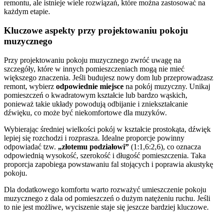
remontu, ale istnieje wiele rozwiązań, które można zastosować na
każdym etapie.
Kluczowe aspekty przy projektowaniu pokoju
muzycznego
Przy projektowaniu pokoju muzycznego zwróć uwagę na
szczegóły, które w innych pomieszczeniach mogą nie mieć
większego znaczenia. Jeśli budujesz nowy dom lub przeprowadzasz
remont, wybierz
odpowiednie miejsce
na pokój muzyczny. Unikaj
pomieszczeń o kwadratowym kształcie lub bardzo wąskich,
ponieważ takie układy powodują odbijanie i zniekształcanie
dźwięku, co może być niekomfortowe dla muzyków.
Wybierając średniej wielkości pokój w kształcie prostokąta, dźwięk
lepiej się rozchodzi i rozprasza. Idealne proporcje powinny
odpowiadać tzw.
„złotemu podziałowi”
(1:1,6:2,6), co oznacza
odpowiednią wysokość, szerokość i długość pomieszczenia. Taka
proporcja zapobiega powstawaniu fal stojących i poprawia akustykę
pokoju.
Dla dodatkowego komfortu warto rozważyć umieszczenie pokoju
muzycznego z dala od pomieszczeń o dużym natężeniu ruchu. Jeśli
to nie jest możliwe, wyciszenie staje się jeszcze bardziej kluczowe.