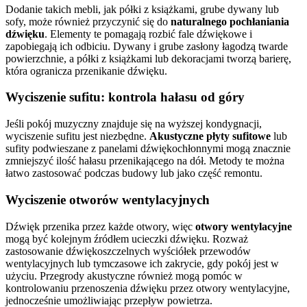
Dodanie takich mebli, jak półki z książkami, grube dywany lub
sofy, może również przyczynić się do
naturalnego pochłaniania
dźwięku
. Elementy te pomagają rozbić fale dźwiękowe i
zapobiegają ich odbiciu. Dywany i grube zasłony łagodzą twarde
powierzchnie, a półki z książkami lub dekoracjami tworzą barierę,
która ogranicza przenikanie dźwięku.
Wyciszenie sufitu: kontrola hałasu od góry
Jeśli pokój muzyczny znajduje się na wyższej kondygnacji,
wyciszenie sufitu jest niezbędne.
Akustyczne płyty sufitowe
lub
sufity podwieszane z panelami dźwiękochłonnymi mogą znacznie
zmniejszyć ilość hałasu przenikającego na dół. Metody te można
łatwo zastosować podczas budowy lub jako część remontu.
Wyciszenie otworów wentylacyjnych
Dźwięk przenika przez każde otwory, więc
otwory wentylacyjne
mogą być kolejnym źródłem ucieczki dźwięku. Rozważ
zastosowanie dźwiękoszczelnych wyściółek przewodów
wentylacyjnych lub tymczasowe ich zakrycie, gdy pokój jest w
użyciu. Przegrody akustyczne również mogą pomóc w
kontrolowaniu przenoszenia dźwięku przez otwory wentylacyjne,
jednocześnie umożliwiając przepływ powietrza.