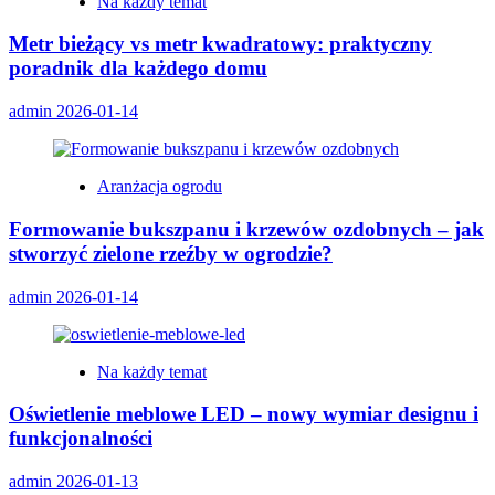
Na każdy temat
Metr bieżący vs metr kwadratowy: praktyczny
poradnik dla każdego domu
admin
2026-01-14
Aranżacja ogrodu
Formowanie bukszpanu i krzewów ozdobnych – jak
stworzyć zielone rzeźby w ogrodzie?
admin
2026-01-14
Na każdy temat
Oświetlenie meblowe LED – nowy wymiar designu i
funkcjonalności
admin
2026-01-13