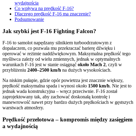
wydajnością
Co wpływa na prędkość F-16?
Dlaczego prędkość F-16 ma znaczenie?
Podsumowanie
Jak szybki jest F-16 Fighting Falcon?
F-16 to samolot napędzany silnikiem turboodrzutowym z
dopalaczem, co pozwala mu przekraczać barierę dźwięku i
operować w reżimie naddźwiękowym. Maksymalna prędkość tego
myśliwca zależy od wielu zmiennych, jednak w optymalnych
warunkach F-16 jest w stanie osiągnąć
około Mach 2
, czyli w
przybliżeniu
2400–2500 km/h
na dużych wysokościach.
Na niskim pułapie, gdzie opór powietrza jest znacznie większy,
prędkość maksymalna spada i wynosi około
1500 km/h
. Nie jest to
jednak wada konstrukcyjna – wręcz przeciwnie. F-16 został
zaprojektowany tak, aby zachować doskonałą kontrolę i
manewrowość nawet przy bardzo dużych prędkościach w gęstszych
warstwach atmosfery.
Prędkość przelotowa – kompromis między zasięgiem
a wydajnością