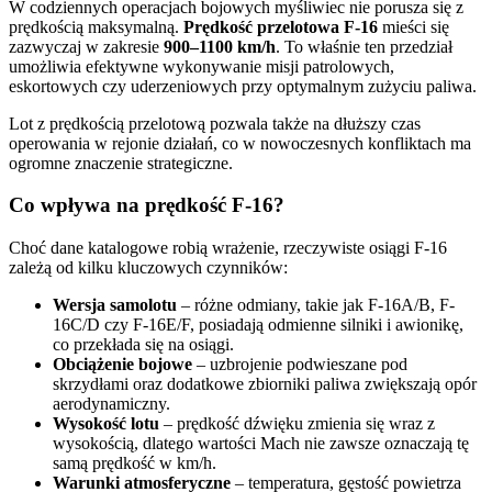
W codziennych operacjach bojowych myśliwiec nie porusza się z
prędkością maksymalną.
Prędkość przelotowa F-16
mieści się
zazwyczaj w zakresie
900–1100 km/h
. To właśnie ten przedział
umożliwia efektywne wykonywanie misji patrolowych,
eskortowych czy uderzeniowych przy optymalnym zużyciu paliwa.
Lot z prędkością przelotową pozwala także na dłuższy czas
operowania w rejonie działań, co w nowoczesnych konfliktach ma
ogromne znaczenie strategiczne.
Co wpływa na prędkość F-16?
Choć dane katalogowe robią wrażenie, rzeczywiste osiągi F-16
zależą od kilku kluczowych czynników:
Wersja samolotu
– różne odmiany, takie jak F-16A/B, F-
16C/D czy F-16E/F, posiadają odmienne silniki i awionikę,
co przekłada się na osiągi.
Obciążenie bojowe
– uzbrojenie podwieszane pod
skrzydłami oraz dodatkowe zbiorniki paliwa zwiększają opór
aerodynamiczny.
Wysokość lotu
– prędkość dźwięku zmienia się wraz z
wysokością, dlatego wartości Mach nie zawsze oznaczają tę
samą prędkość w km/h.
Warunki atmosferyczne
– temperatura, gęstość powietrza