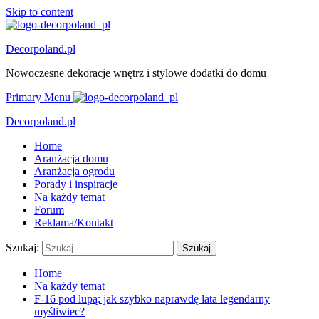
Skip to content
Decorpoland.pl
Nowoczesne dekoracje wnętrz i stylowe dodatki do domu
Primary Menu
Decorpoland.pl
Home
Aranżacja domu
Aranżacja ogrodu
Porady i inspiracje
Na każdy temat
Forum
Reklama/Kontakt
Szukaj:
Home
Na każdy temat
F-16 pod lupą: jak szybko naprawdę lata legendarny
myśliwiec?