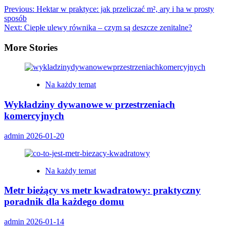
Previous:
Hektar w praktyce: jak przeliczać m², ary i ha w prosty
sposób
Next:
Ciepłe ulewy równika – czym są deszcze zenitalne?
More Stories
Na każdy temat
Wykładziny dywanowe w przestrzeniach
komercyjnych
admin
2026-01-20
Na każdy temat
Metr bieżący vs metr kwadratowy: praktyczny
poradnik dla każdego domu
admin
2026-01-14