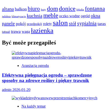
dom
donice
biuro
fontanna
altana
balkon
buty
fekalia
meble
kuchnia
okna
oczko wodne
ogród
jadalnia
klimatyzacja
salon
sypialnia
panele
stół
pokój
taras
rolety
przedpokój
łazienka
trawa
waga
tatuaż
Być może przegapiłeś
Aranżacja ogrodu
Efektywna pielęgnacja ogrodu – sprawdzone
sposoby na zdrowe rośliny i piękny trawnik
admin
2026-01-20
Na każdy temat