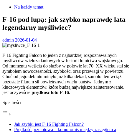
Na każdy temat
F-16 pod lupą: jak szybko naprawdę lata
legendarny myśliwiec?
admin
2026-01-04
F-16 Fighting Falcon to jeden z najbardziej rozpoznawalnych
myśliwców wielozadaniowych w historii lotnictwa wojskowego.
Od momentu wejścia do służby w połowie lat 70. XX wieku stał się
symbolem nowoczesności, szybkości oraz przewagi w powietrzu.
Choć od jego debiutu minęło już kilka dekad, samolot ten wciąż
pozostaje filarem sił powietrznych wielu państw. Jednym z
kluczowych elementów, które budzą największe zainteresowanie,
jest oczywiście
prędkość lotu F-16
.
Spis treści
Jak szybki jest F-16 Fighting Falcon?
Prędkość przelotowa – kompromis między zasięgiem a