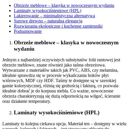
Obrzeże meblowe – klasyka w nowoczesnym wydaniu
Laminaty wysokociśnieniowe (HPL)
Lakierowanie – minimalistyczna alternatywa
Surowe drewno – naturalna elegancja
Rozwiązania ekologiczne i kuchenne zamienniki
Podsumowanie
Obrzeże meblowe – klasyka w nowoczesnym
wydaniu
Jednym z najbardziej oczywistych substytutów folii rantowej jest
obrzeże meblowe, znane również jako taśma obrzeżowa.
Wytwarzane z materiałów takich jak PVC, ABS, czy melamina,
idealnie sprawdza się w procesie wykańczania boków płyt
wiórowych, MDF czy HDF. Taśmy te dostępne są w szerokiej
gamie kolorystycznej, różnią się grubością i fakturą, co pozwala
idealnie dobrać je do korpusu mebla. Co ważne, nowoczesne
obrzeża charakteryzują się dużą odpornością na wilgoć, ścieranie
oraz działanie temperatury.
Laminaty wysokociśnieniowe (HPL)
Laminaty to kolejna ciekawa opcja. Materiał ten – dostępny w wielu
wzorach, kolorach i fakturach – jest stosowany głównie do