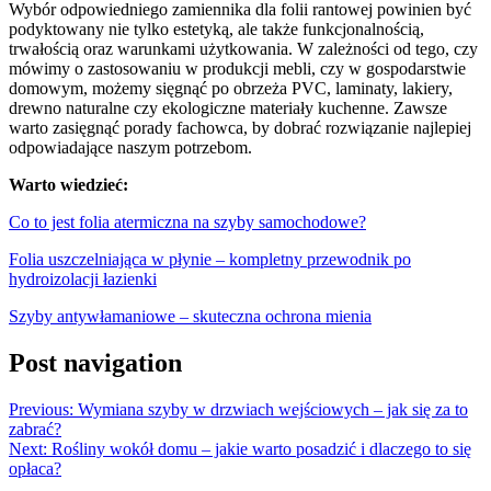
Wybór odpowiedniego zamiennika dla folii rantowej powinien być
podyktowany nie tylko estetyką, ale także funkcjonalnością,
trwałością oraz warunkami użytkowania. W zależności od tego, czy
mówimy o zastosowaniu w produkcji mebli, czy w gospodarstwie
domowym, możemy sięgnąć po obrzeża PVC, laminaty, lakiery,
drewno naturalne czy ekologiczne materiały kuchenne. Zawsze
warto zasięgnąć porady fachowca, by dobrać rozwiązanie najlepiej
odpowiadające naszym potrzebom.
Warto wiedzieć:
Co to jest folia atermiczna na szyby samochodowe?
Folia uszczelniająca w płynie – kompletny przewodnik po
hydroizolacji łazienki
Szyby antywłamaniowe – skuteczna ochrona mienia
Post navigation
Previous:
Wymiana szyby w drzwiach wejściowych – jak się za to
zabrać?
Next:
Rośliny wokół domu – jakie warto posadzić i dlaczego to się
opłaca?