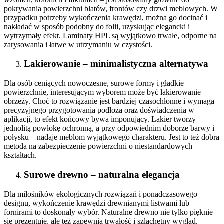
pokrywania powierzchni blatów, frontów czy drzwi meblowych. W
przypadku potrzeby wykończenia krawędzi, można go docinać i
nakładać w sposób podobny do folii, uzyskując elegancki i
wytrzymały efekt. Laminaty HPL są wyjątkowo trwałe, odporne na
zarysowania i łatwe w utrzymaniu w czystości.
Lakierowanie – minimalistyczna alternatywa
Dla osób ceniących nowoczesne, surowe formy i gładkie
powierzchnie, interesującym wyborem może być lakierowanie
obrzeży. Choć to rozwiązanie jest bardziej czasochłonne i wymaga
precyzyjnego przygotowania podłoża oraz doświadczenia w
aplikacji, to efekt końcowy bywa imponujący. Lakier tworzy
jednolitą powłokę ochronną, a przy odpowiednim doborze barwy i
połysku – nadaje meblom wyjątkowego charakteru. Jest to też dobra
metoda na zabezpieczenie powierzchni o niestandardowych
kształtach.
Surowe drewno – naturalna elegancja
Dla miłośników ekologicznych rozwiązań i ponadczasowego
designu, wykończenie krawędzi drewnianymi listwami lub
fornirami to doskonały wybór. Naturalne drewno nie tylko pięknie
się prezentuje, ale też zapewnia trwałość i szlachetny wygląd.