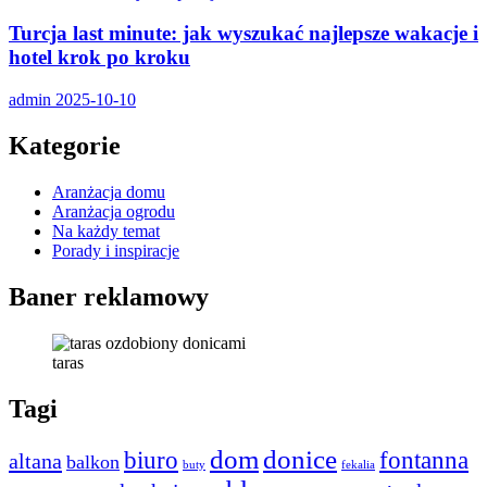
Turcja last minute: jak wyszukać najlepsze wakacje i
hotel krok po kroku
admin
2025-10-10
Kategorie
Aranżacja domu
Aranżacja ogrodu
Na każdy temat
Porady i inspiracje
Baner reklamowy
taras
Tagi
dom
donice
biuro
fontanna
altana
balkon
buty
fekalia