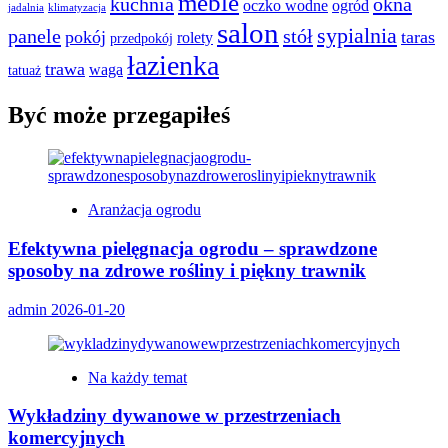
meble
kuchnia
okna
oczko wodne
ogród
jadalnia
klimatyzacja
salon
sypialnia
panele
stół
pokój
taras
rolety
przedpokój
łazienka
trawa
waga
tatuaż
Być może przegapiłeś
Aranżacja ogrodu
Efektywna pielęgnacja ogrodu – sprawdzone
sposoby na zdrowe rośliny i piękny trawnik
admin
2026-01-20
Na każdy temat
Wykładziny dywanowe w przestrzeniach
komercyjnych